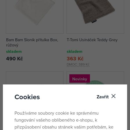
Bam Bam Sloník přítulka Box,
T-Tomi Usínáček Teddy Grey
růžový
skladem
skladem
490 Kč
363 Kč
DMOC:
389 Kč
Novinky
Cookies
Zavřít
Používáme soubory cookie ke správnému
fungování vašeho oblíbeného e-shopu, k
přizpůsobení obsahu stránek vašim potřebám, ke