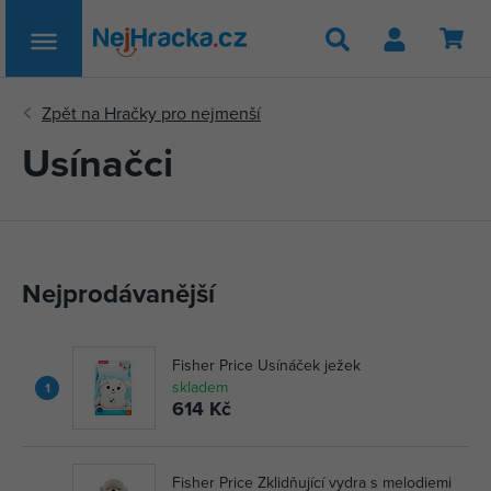
Hledat
Usínačci
Nejprodávanější
Fisher Price Usínáček ježek
skladem
1
614 Kč
Fisher Price Zklidňující vydra s melodiemi