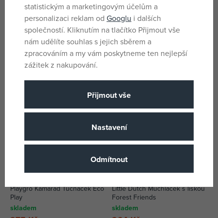
statistickým a marketingovým účelům a
personalizaci reklam od
Googlu
i dalších
Fisher Price Králíček se
Playgro Kamarádka Želvička
zklidňující hudbou
Eco Play
společností. Kliknutím na tlačítko Přijmout vše
skladem
skladem
nám udělíte souhlas s jejich sběrem a
905 Kč
289 Kč
zpracováním a my vám poskytneme ten nejlepší
DMOC:
1 299 Kč
DMOC:
379 Kč
zážitek z nakupování.
Novinky
Přijmout vše
Nastavení
Odmítnout
Playgro Kamarád Tučňáček Eco
Little Dutch Muchláček s liškou
Play
Forest Friends
skladem
skladem