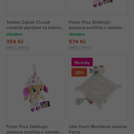
Teddies Zajíček Chrupík
Fisher Price Zklidňující
usínáček plyš/plast na baterie
pejskova sestřička s melodiemi
zvuk/světlo
CZ
skladem
skladem
354 Kč
574 Kč
DMOC:
549 Kč
DMOC:
719 Kč
Novinky
-20%
Fisher Price Zklidňující
Little Dutch Muchláček slepička
pejskova sestřička s melodiemi
Farma