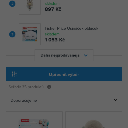
skladem
2
897 Kč
Fisher Price Usínáček obláček
skladem
3
1 053 Kč
Další nejprodávanější
Upřesnit výběr
Seřadit
35 produktů