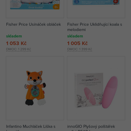
Fisher Price Usínáček obláček
Fisher Price Uklidňující koala s
melodiemi
skladem
skladem
1 053 Kč
1 005 Kč
DMOC:
1 299 Kč
DMOC:
1 399 Kč
Infantino Muchláček Liška s
innoGIO Plyšový polštářek