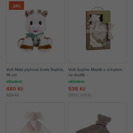
-24%
Vulli Malá plyšová žirafa Sophie,
Vulli Sophie Mazlík s úchytem
14 cm
na dudlík
skladem
skladem
480 Kč
538 Kč
629 Kč
DMOC:
634 Kč