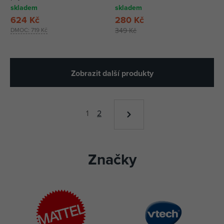
SK
skladem
skladem
624 Kč
280 Kč
DMOC:
719 Kč
349 Kč
Zobrazit další produkty
1
2
Značky