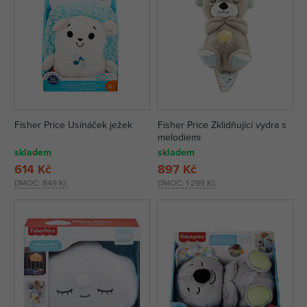
Fisher Price Usínáček ježek
Fisher Price Zklidňující vydra s
melodiemi
skladem
skladem
614 Kč
897 Kč
DMOC:
849 Kč
DMOC:
1 299 Kč