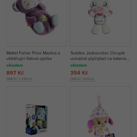
Mattel Fisher Price Mazlivá a
Teddies Jednorožec Chrupík
uklidňující fialová opička
usínáček plyš/plast na baterie
zvuk/světlo
skladem
skladem
897 Kč
354 Kč
DMOC:
1 299 Kč
DMOC:
549 Kč