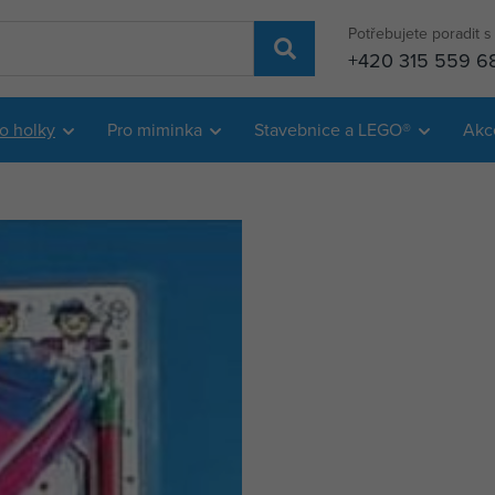
Potřebujete poradit 
+420 315 559 6
o holky
Pro miminka
Stavebnice a LEGO®
Akc