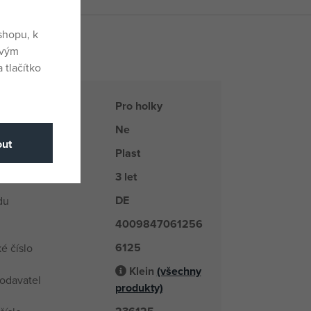
shopu, k
ovým
y
 tlačítko
Pro holky
Ne
ut
Plast
3 let
DE
du
4009847061256
6125
é číslo
Klein
(všechny
odavatel
produkty)