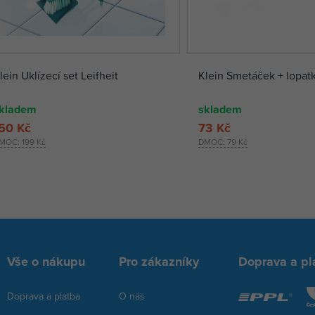
lein Uklízecí set Leifheit
Klein Smetáček + lopat
kladem
skladem
50 Kč
73 Kč
MOC:
199 Kč
DMOC:
79 Kč
Vše o nákupu
Pro zákazníky
Doprava a pl
Doprava a platba
O nás