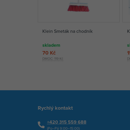
Klein Smeták na chodník
K
skladem
s
70 Kč
1
DMOC:
119 Kč
D
Rychlý kontakt
+420 315 559 688
(Po–Pá 9:00–15:00)