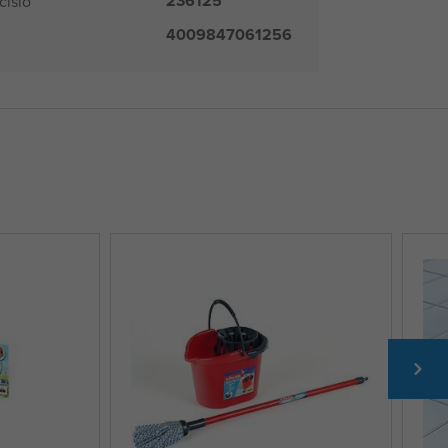
236125
číslo
4009847061256