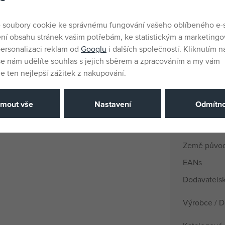
 soubory cookie ke správnému fungování vašeho oblíbeného e-
ní obsahu stránek vašim potřebám, ke statistickým a marketing
mopem
Parametr
ersonalizaci reklam od
Googlu
i dalších společností. Kliknutím na
še nám udělíte souhlas s jejich sběrem a zpracováním a my vám
zecí set obsahuje smetáček a
 ten nejlepší zážitek z nakupování.
Pohlaví
Baterie
jmout vše
Nastavení
Odmítno
Materiál
Věk od
Země půvo
EANs
Dodavatelsk
Výrobce / D