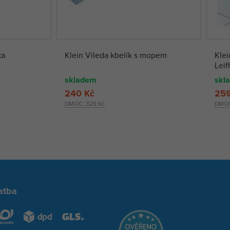
ka
Klein Vileda kbelík s mopem
Klei
Leif
skladem
skl
240 Kč
259
DMOC:
329 Kč
DMO
atba