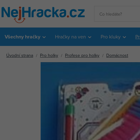
Všechny hračky
Hračky na ven
Pro kluky
Pr
Úvodní strana
Pro holky
Profese pro holky
Domácnost