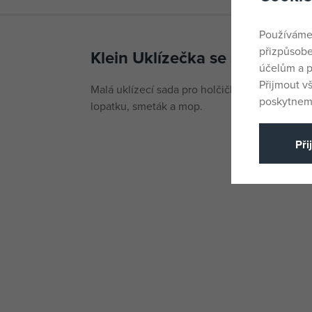
Používáme
přizpůsobe
Klein Uklízečka se stíracím 
účelům a p
Přijmout v
Malá uklízecí sada pro holčičky a kluky. Uklí
poskytneme
lopatku, smeták a mop.
Při