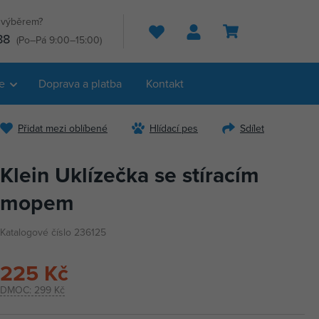
s výběrem?
Hledat
88
(Po–Pá 9:00–15:00)
e
Doprava a platba
Kontakt
Přidat mezi oblíbené
Hlídací pes
Sdílet
Klein Uklízečka se stíracím
mopem
Katalogové číslo 236125
225 Kč
DMOC:
299 Kč