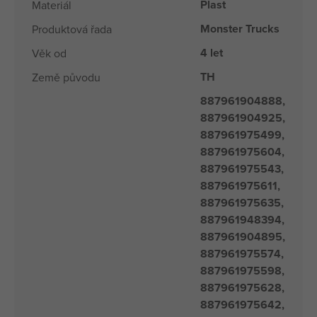
Plast
Materiál
Monster Trucks
Produktová řada
4 let
Věk od
TH
Země původu
887961904888,
887961904925,
887961975499,
887961975604,
887961975543,
887961975611,
887961975635,
887961948394,
887961904895,
887961975574,
887961975598,
887961975628,
887961975642,