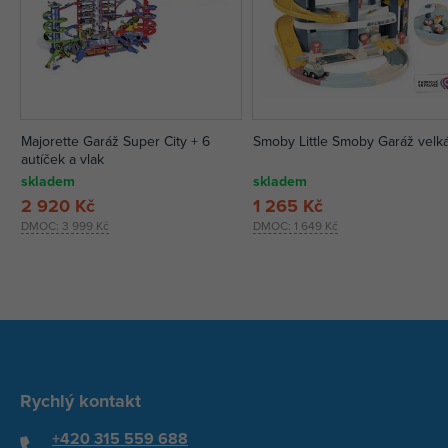
Majorette Garáž Super City + 6
Smoby Little Smoby Garáž velk
autíček a vlak
skladem
skladem
2 920 Kč
1 265 Kč
DMOC:
3 999 Kč
DMOC:
1 649 Kč
Rychlý kontakt
+420 315 559 688