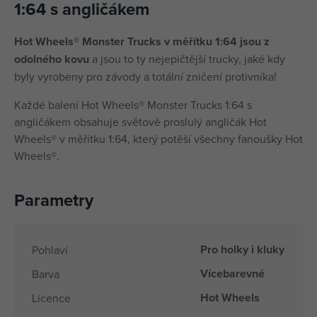
1:64 s angličákem
Hot Wheels® Monster Trucks v měřítku 1:64 jsou z
odolného kovu
a jsou to ty nejepičtější trucky, jaké kdy
byly vyrobeny pro závody a totální zničení protivníka!
Každé balení Hot Wheels® Monster Trucks 1:64 s
angličákem obsahuje světově proslulý angličák Hot
Wheels® v měřítku 1:64, který potěší všechny fanoušky Hot
Wheels®.
Parametry
Pro holky i kluky
Pohlaví
Vícebarevné
Barva
Hot Wheels
Licence