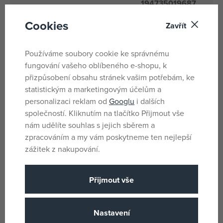
194735019687,
194735019564,
Cookies
Zavřít
194735019588,
194735019625,
194735019656,
Používáme soubory cookie ke správnému
194735019571,
fungování vašeho oblíbeného e-shopu, k
194735019649,
přizpůsobení obsahu stránek vašim potřebám, ke
194735019557,
statistickým a marketingovým účelům a
194735019595,
personalizaci reklam od
Googlu
i dalších
194735019601,
společností. Kliknutím na tlačítko Přijmout vše
194735019632,
nám udělíte souhlas s jejich sběrem a
194735019670,
zpracováním a my vám poskytneme ten nejlepší
194735019694,
zážitek z nakupování.
194735019700,
194735103669,
Přijmout vše
194735103676,
194735103683,
194735103720,
Nastavení
19435103713,