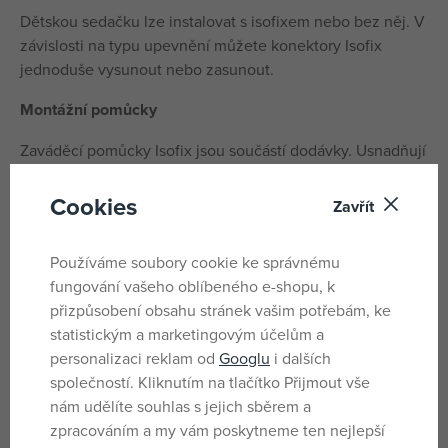
Dětskou sedačku lze instalovat s isofixem nebo bez něj. V
závislosti na typu upevnění můžete konektory Isofix
jednoduše vysunout nebo zasunout.
Montážní pomůcky
Zaváděcí pomůcky Isofix jsou součástí dodávky. Usnadňují
vám instalaci dětské sedačky a chrání vaši sedačku před
poškozením způsobeným konektory Isofix.
Cookies
Zavřít
Nastavitelné konektory Isofix
Používáme soubory cookie ke správnému
Konektory Isofix jsou délkově nastavitelné. To znamená,
fungování vašeho oblíbeného e-shopu, k
že můžete snadno a individuálně přizpůsobit dětskou
přizpůsobení obsahu stránek vašim potřebám, ke
sedačku vašemu vozu.
statistickým a marketingovým účelům a
personalizaci reklam od
Googlu
i dalších
Norma
společností. Kliknutím na tlačítko Přijmout vše
nám udělíte souhlas s jejich sběrem a
Pro větší bezpečnost naše sedačka splňuje nejnovější
zpracováním a my vám poskytneme ten nejlepší
normu pro dětské sedačky ECE R129 (i-Size).