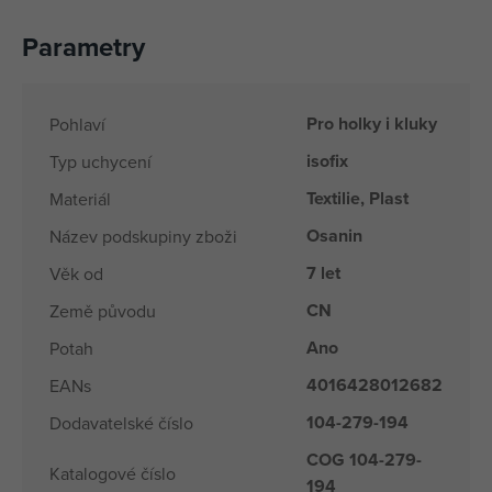
Parametry
Pro holky i kluky
Pohlaví
isofix
Typ uchycení
Textilie, Plast
Materiál
Osanin
Název podskupiny zboži
7 let
Věk od
CN
Země původu
Ano
Potah
4016428012682
EANs
104-279-194
Dodavatelské číslo
COG 104-279-
Katalogové číslo
194