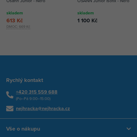
Osann Junior - Nero
OSANN Junior Isofix - Nero
skladem
skladem
613 Kč
1 100 Kč
DMOC:
669 Kč
Rychlý kontakt
+420 315 559 688
(Po–Pá 9:00–15:00)
nejhracka@nejhracka.cz
Vše o nákupu