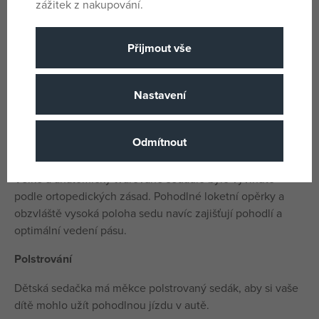
zážitek z nakupování.
Použití
Podsedák lze použít od 126 cm do 150 cm výšky.
Přijmout vše
Pratelný potah
Nastavení
Kryt lze sejmout a čistit při 30° jemným cyklem.
Pohodlí sezení
Odmítnout
Vaše dítě se bude v této dětské sedačce cítit pohodlně.
Velké a anatomicky tvarované sedadlo bylo vyvinuto
podle ortopedických zásad. Pohodlné loketní opěrky a
obzvláště vysoká poloha sedu navíc zajišťují pohodlí a
optimální vedení pásu.
Polstrování
Dětská sedačka má měkce polstrovaný sedák, aby si vaše
dítě mohlo užít pohodlnou jízdu v autě.