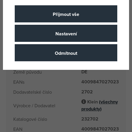
Zelená
Barva
Plastová
Druh koleček
Přijmout vše
Ano
Kolečka
Plast
Materiál
Nastavení
56x25x20
Rozměry produktu
Outdoor
Produktová řada
Odmítnout
3 let
Věk od
DE
Země původu
4009847027023
EANs
2702
Dodavatelské číslo
Klein
(všechny
Výrobce / Dodavatel
produkty)
232702
Katalogové číslo
4009847027023
EAN