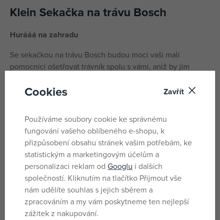
Klein Sekačka na trávu Bosch
Hurááá na zahradu
Se sekačkou na trávu Bosch budou moci vaši malí
pomocníci ošetřovat trávník spolu s vámi, aniž by jim
hrozilo nějaké poranění.
Cookies
Zavřít
Sekačka vydává zvuk
výška madla 50 cm
Používáme soubory cookie ke správnému
rozměry: 80,5 x 22 x 50 cm
fungování vašeho oblíbeného e-shopu, k
věk: od 3 let
přizpůsobení obsahu stránek vašim potřebám, ke
statistickým a marketingovým účelům a
personalizaci reklam od
Googlu
i dalších
Parametry
společností. Kliknutím na tlačítko Přijmout vše
nám udělíte souhlas s jejich sběrem a
zpracováním a my vám poskytneme ten nejlepší
Pro kluky
Pohlaví
zážitek z nakupování.